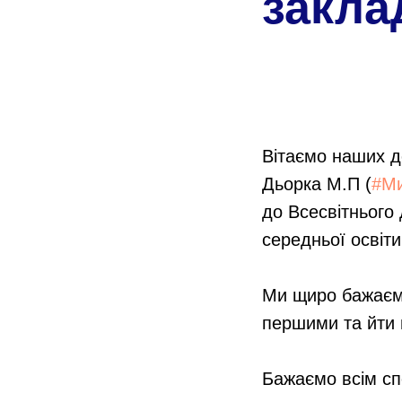
закла
Вітаємо наших до
Дьорка М.П (
#М
до Всесвітнього 
середньої освіт
Ми щиро бажаємо
першими та йти 
Бажаємо всім сп