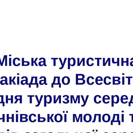
Міська туристичн
акіада до Всесві
дня туризму сере
чнівської молоді 