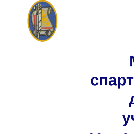
спарт
у