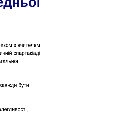
едньої
разом з вчителем
ичній спартакіаді
агальної
завжди бути
олегливості,