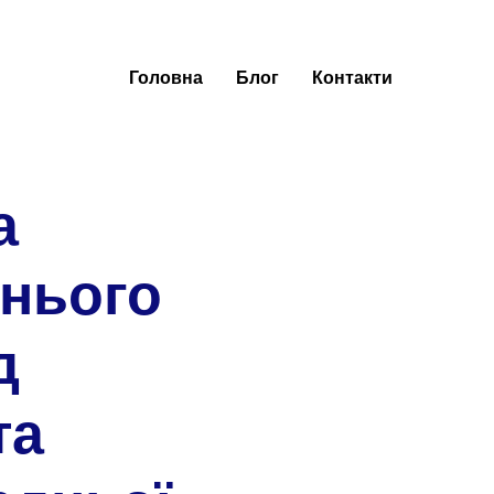
Головна
Блог
Контакти
а
тнього
д
та