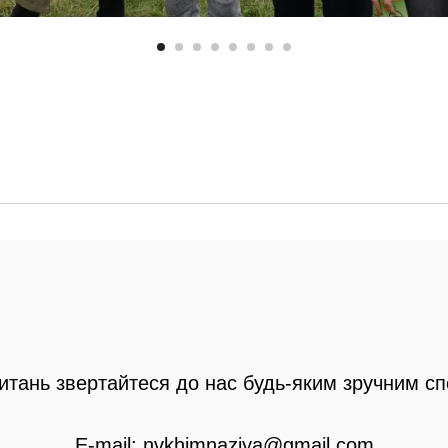
питань звертайтеся до нас будь-яким зручним с
E-mail: nvkhimnaziya@gmail.com