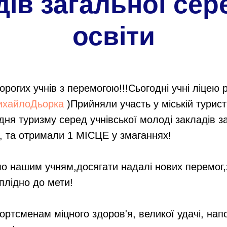
дів загальної сер
освіти
рогих учнів з перемогою!!!Сьогодні учні ліцею 
ихайлоДьорка
)Прийняли участь у міській турист
дня туризму серед учнівської молоді закладів з
и, та отримали 1 МІСЦЕ у змаганнях!
 нашим учням,досягати надалі нових перемог,
плідно до мети!
ортсменам міцного здоров'я, великої удачі, нап